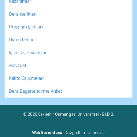
Kazanımlar
Ders İçerikleri
Program Çıktıları
Uyum Rehberi
İç ve Dış Paydaşlar
Mevzuat
Kalite Çalışmaları
Ders Değerlendirme Anketi
© 2026 Eskişehir Osmangazi Üniversitesi -
B.İ.D.B.
Web Sorumlusu:
Duygu Kamacı Gencer