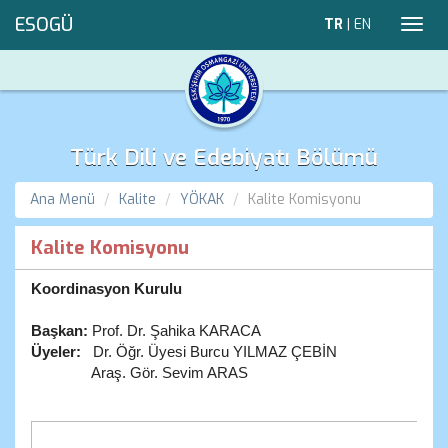
ESOGÜ
TR
|
EN
Toggl
navig
Türk Dili ve Edebiyatı Bölümü
Ana Menü
Kalite
YÖKAK
Kalite Komisyonu
Kalite Komisyonu
Koordinasyon Kurulu
Başkan:
Prof. Dr. Şahika KARACA
Üyeler:
Dr. Öğr. Üyesi Burcu YILMAZ ÇEBİN
Araş. Gör. Sevim ARAS