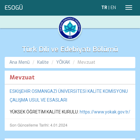
ESOGÜ
TR
|
EN
Toggl
navig
Türk Dili ve Edebiyatı Bölümü
Ana Menü
Kalite
YÖKAK
Mevzuat
Mevzuat
ESKİŞEHİR OSMANGAZİ ÜNİVERSİTESİ KALİTE KOMİSYONU
ÇALIŞMA USUL VE ESASLARI
YÜKSEK ÖĞRETİM KALİTE KURULU:
https://www.yokak.gov.tr/
Son Güncelleme Tarihi: 4.01.2024